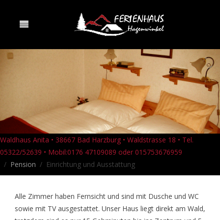
Waldhaus Anita • 38667 Bad Harzburg • Waldstrasse 18 • Tel.
05322/52639 • Mobil:0176 47109089 oder 015753676959
Pension
Einrichtung und Ausstattung
Alle Zimmer haben Fernsicht und sind mit Dusche und WC
sowie mit TV ausgestattet. Unser Haus liegt direkt am Wald,