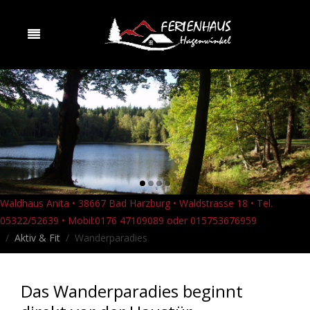
Waldhaus Anita • 38667 Bad Harzburg • Waldstrasse 18 • Tel.
05322/52639 • Mobil:0176 47109089 oder 015753676959
Aktiv & Fit
Wanderparadies
Das Wanderparadies beginnt